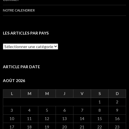
NOTRE CALENDRIER
LES ARTICLES PAR PAYS
L
e
s
a
r
ARTICLE PAR DATE
t
i
AOÛT 2026
c
l
e
L
M
M
J
V
S
D
s
1
2
p
a
3
4
5
6
7
8
9
r
p
10
11
12
13
14
15
16
a
17
18
19
20
21
22
23
y