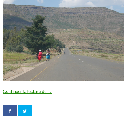
Continuer la lecture de
L’afrique du Sud : Cape Town et le Sud
→