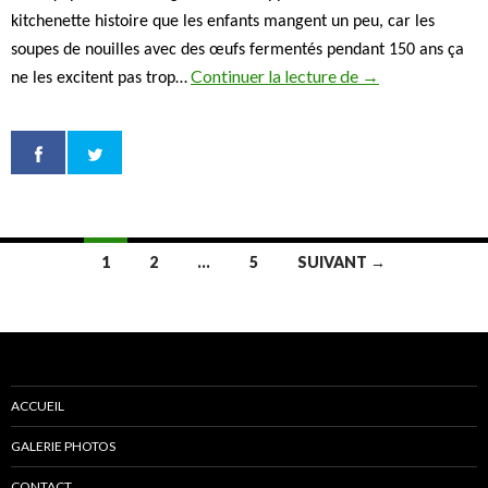
kitchenette histoire que les enfants mangent un peu, car les
soupes de nouilles avec des œufs fermentés pendant 150 ans ça
Continuer la lecture de
Kyoto : moderne e
→
ne les excitent pas trop…
1
2
…
5
SUIVANT →
Navigation
des
articles
ACCUEIL
GALERIE PHOTOS
CONTACT