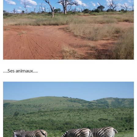
….Ses animaux….