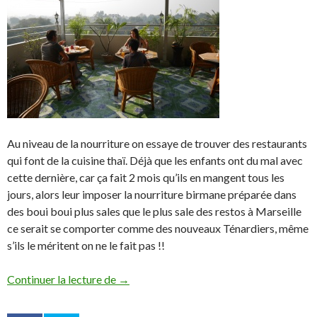
Au niveau de la nourriture on essaye de trouver des restaurants
qui font de la cuisine thaï. Déjà que les enfants ont du mal avec
cette dernière, car ça fait 2 mois qu’ils en mangent tous les
jours, alors leur imposer la nourriture birmane préparée dans
des boui boui plus sales que le plus sale des restos à Marseille
ce serait se comporter comme des nouveaux Ténardiers, même
s’ils le méritent on ne le fait pas !!
Continuer la lecture de
La Birmanie ou le Myanmar : Sur la route 
→