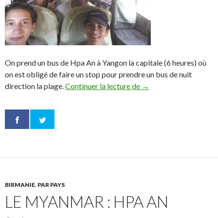
On prend un bus de Hpa An à Yangon la capitale (6 heures) où
on est obligé de faire un stop pour prendre un bus de nuit
direction la plage.
Continuer la lecture de
Myanmar : La plage, Y
→
BIRMANIE
,
PAR PAYS
LE MYANMAR : HPA AN