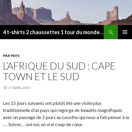
Recherche
4 t-shirts 2 chaussettes 1 tour du monde en 2016-2017
ALLER
MENU
AU
PRINCI
CONTENU
PAR PAYS
L’AFRIQUE DU SUD : CAPE
TOWN ET LE SUD
17 AVRIL 2017
Les 15 jours suivants ont plutôt été une visite plus
traditionnelle d’un pays qui regorge de beautés magnifiques
avec un passage de 2 jours au Lesotho qui nous a fait penser à la
…. Suisse…. oui oui, un vrai coup de cœur.