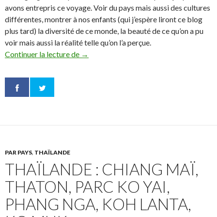
avons entrepris ce voyage. Voir du pays mais aussi des cultures
différentes, montrer à nos enfants (qui j’espère liront ce blog
plus tard) la diversité de ce monde, la beauté de ce qu’on a pu
voir mais aussi la réalité telle qu’on l’a perçue.
Continuer la lecture de
L’Afrique du Sud : Les parcs, la route cotiè
→
PAR PAYS
,
THAÏLANDE
THAÏLANDE : CHIANG MAÏ,
THATON, PARC KO YAI,
PHANG NGA, KOH LANTA,