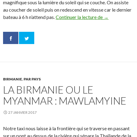
magnifique sous la lumière du soleil qui se couche. On assiste
au coucher de soleil puis on redescend en vitesse car le dernier
bateau à 6 h n’attend pas.
Continuer la lecture de
Le Myanmar : 
→
BIRMANIE
,
PAR PAYS
LA BIRMANIE OU LE
MYANMAR : MAWLAMYINE
27 JANVIER 2017
Notre taxi nous laisse à la frontière qui se traverse en passant
sur un pont au dessus de la rivière qui sépare la Thaïlande de la